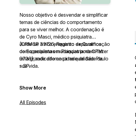
Nosso objetivo é desvendar e simplificar
temas de ciências do comportamento
para se viver melhor. A coordenação é
de Cyro Masci, médico psiquiatra
(CRMSP 39126, Registro de Qualificação
Junte-se a nós enquanto exploramos
de Especialista em Psiquiatria no CFM:
como pequenas mudanças podem fazer
9738), radicado na cidade de São Paulo
uma grande diferença na qualidade da
- SP.
sua vida.
Show More
All Episodes