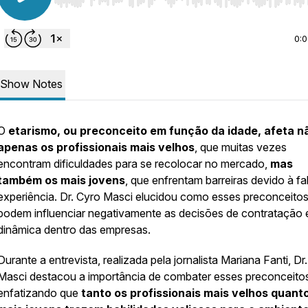
Use Left/Right to seek, Home/End to jump to start o
0:
Show Notes
O
etarismo, ou preconceito em função da idade,
afeta n
apenas os profissionais mais velhos
, que muitas vezes
encontram dificuldades para se recolocar no mercado,
mas
também os mais jovens
, que enfrentam barreiras devido à fa
experiência. Dr. Cyro Masci elucidou como esses preconceito
podem influenciar negativamente as decisões de contratação 
dinâmica dentro das empresas.
Durante a entrevista, realizada pela jornalista Mariana Fanti, Dr.
Masci destacou a importância de combater esses preconceito
enfatizando que
tanto os profissionais mais velhos quant