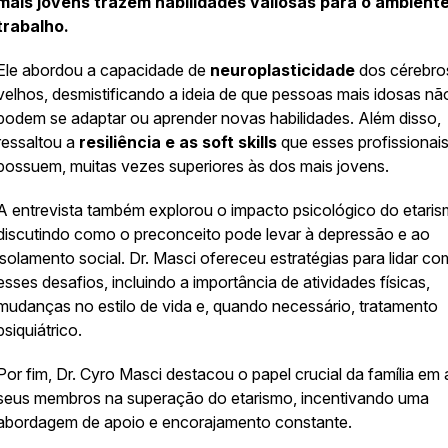
mais jovens trazem habilidades valiosas para o ambient
trabalho.
Ele abordou a capacidade de
neuroplasticidade
dos cérebro
velhos, desmistificando a ideia de que pessoas mais idosas nã
podem se adaptar ou aprender novas habilidades. Além disso,
ressaltou a
resiliência e as soft skills
que esses profissionai
possuem, muitas vezes superiores às dos mais jovens.
A entrevista também explorou o impacto psicológico do etaris
discutindo como o preconceito pode levar à depressão e ao
isolamento social. Dr. Masci ofereceu estratégias para lidar co
esses desafios, incluindo a importância de atividades físicas,
mudanças no estilo de vida e, quando necessário, tratamento
psiquiátrico.
Por fim, Dr. Cyro Masci destacou o papel crucial da família em 
seus membros na superação do etarismo, incentivando uma
abordagem de apoio e encorajamento constante.