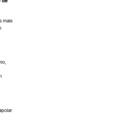
e de
s mais
o
s
mo,
m
apoiar