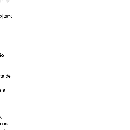
r end. Hold shift to jump forward or backward.
00
|
26:10
ão
lta de
s
e a
s,
o os