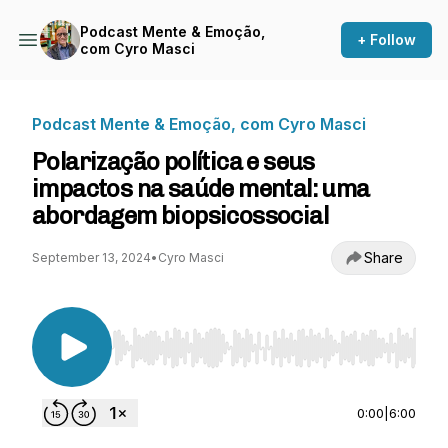
Podcast Mente & Emoção,
+ Follow
com Cyro Masci
Podcast Mente & Emoção, com Cyro Masci
Polarização política e seus
impactos na saúde mental: uma
abordagem biopsicossocial
Share
September 13, 2024
•
Cyro Masci
Use Left/Right to seek, Home/End to jump to st
0:00
|
6:00